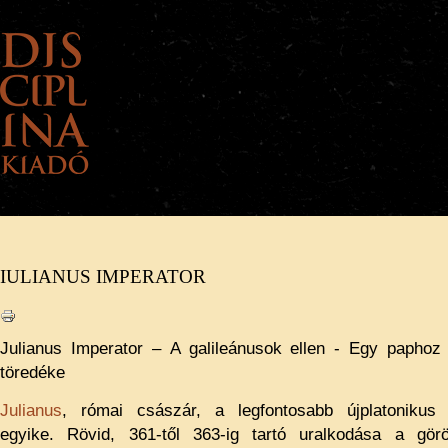
IULIANUS IMPERATOR
A KIADÓRÓL
HÍREK
KÖNYVEINK
ELŐK
Julianus Imperator – A galileánusok ellen - Egy paphoz í
töredéke
Julianus
, római császár, a legfontosabb újplatonikus
egyike. Rövid, 361-től 363-ig tartó uralkodása a gör