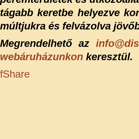
tágabb keretbe helyezve kora
múltjukra és felvázolva jövőb
Megrendelhető az
info@dis
webáruházunkon
keresztül.
f
Share