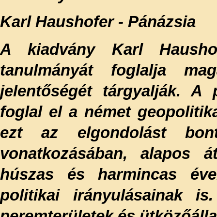
Karl Haushofer - Pánázsia
A kiadvány Karl Hausho
tanulmányát foglalja mag
jelentőségét tárgyalják. A
foglal el a német geopolitik
ezt az elgondolást bon
vonatkozásában, alapos át
húszas és harmincas éve
politikai irányulásainak 
peremterületek és ütközőálla