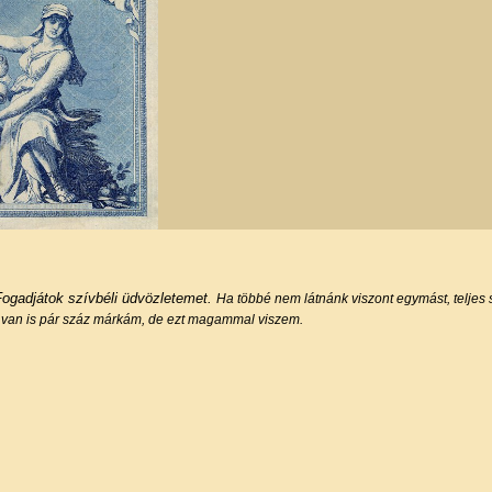
Fogadjátok szívbéli üdvözletemet.
Ha többé nem
látnánk viszont egymást, telje
 van is pár száz márkám,
de ezt magammal viszem.