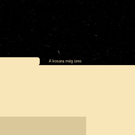
A kosara még üres
OK
SZERZŐK
TEVÉKENYSÉGEK