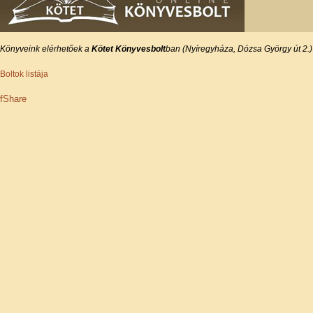
Könyveink elérhetőek a
Kötet Könyvesbolt
ban
(Nyíregyháza, Dózsa György út 2.)
Boltok listája
f
Share